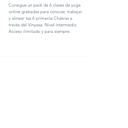
Consigue un pack de 6 clases de yoga
online grabadas para conocer, trabajar
y alinear tus 6 primeros Chakras a
través del Vinyasa. Nivel intermedio.
Acceso ilimitado y para siempre.
THE YOGA CLUB BARCELONA
C/ Martínez de la Rosa, 40 (Gràcia)
Barcelona
theyogaclub.barcelona@gmail.com
Formulario de suscripción