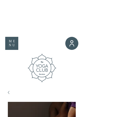
ME
NU