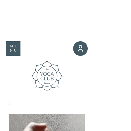
ME
NU