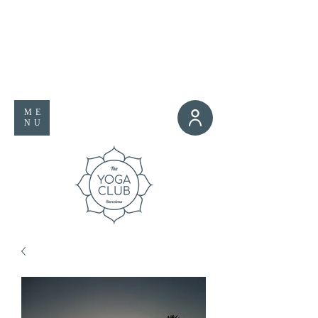
ME
NU