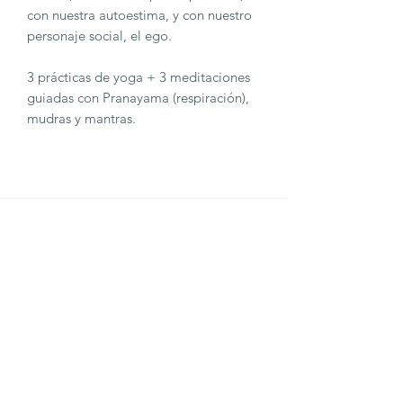
con nuestra autoestima, y con nuestro
personaje social, el ego.
3 prácticas de yoga + 3 meditaciones
guiadas con Pranayama (respiración),
mudras y mantras.
THE YOGA CLUB BARCELONA
C/ Martínez de la Rosa, 40 (Gràcia)
Barcelona
theyogaclub.barcelona@gmail.com
Formulario de suscripción