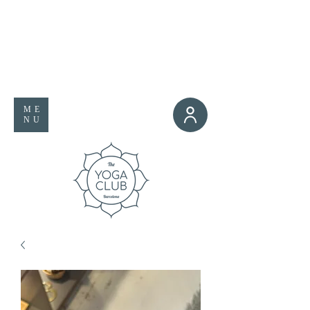
ME
NU