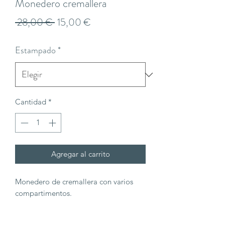
Monedero cremallera
Precio
Precio
 28,00 € 
15,00 €
de
Estampado
*
oferta
Cantidad
*
Agregar al carrito
Monedero de cremallera con varios
compartimentos.