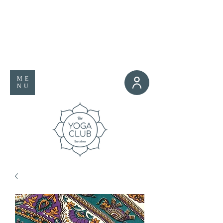
ME
NU