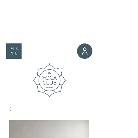
ME
NU