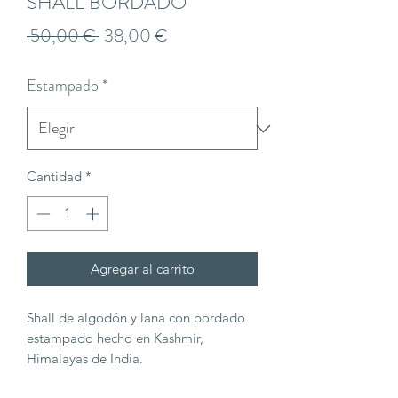
SHALL BORDADO
Precio
Precio
 50,00 € 
38,00 €
de
Estampado
*
oferta
Cantidad
*
Agregar al carrito
Shall de algodón y lana con bordado
estampado hecho en Kashmir,
Himalayas de India.