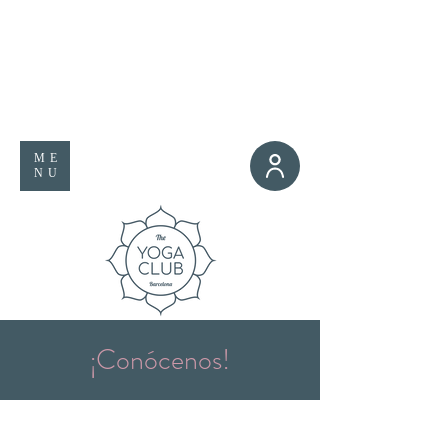
ME
NU
¡Conócenos!