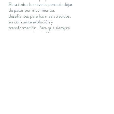
Para todos los niveles pero sin dejar
de pasar por movimientos
desafiantes para los mas atrevidos,
en constante evolución y
transformación. Para que siempre
sea una experiencia diferente.
Volver
THE YOGA CLUB BARCELONA
C/ Martínez de la Rosa, 40 (Gràcia)
Barcelona