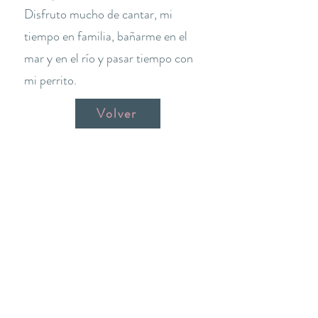
Disfruto mucho de cantar, mi
tiempo en familia, bañarme en el
mar y en el río y pasar tiempo con
mi perrito.
Volver
THE YOGA CLUB BARCELONA
C/ Martínez de la Rosa, 40 (Gràcia)
Barcelona
theyogaclub.barcelona@gmail.com