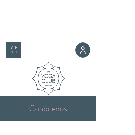
ME
NU
¡Conócenos!