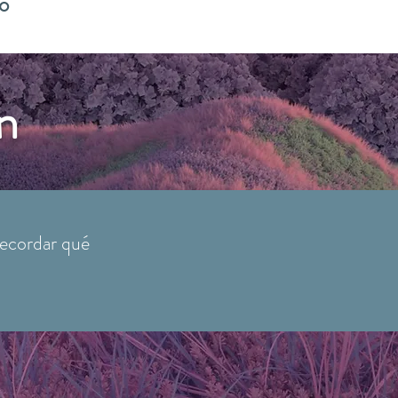
io
n
 recordar qué