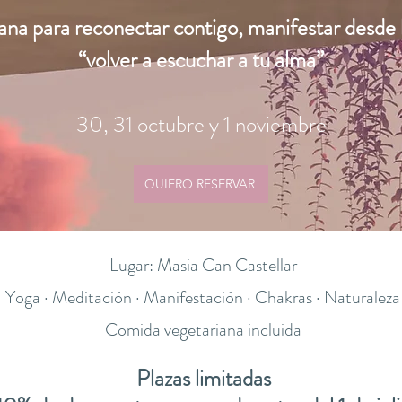
na para reconectar contigo, manifestar desde 
“volver a escuchar a tu alma”
30, 31 octubre y 1 noviembre
QUIERO RESERVAR
Lugar: Masia Can Castellar
Yoga · Meditación · Manifestación · Chakras · Naturaleza
Comida vegetariana incluida
Plazas limitadas