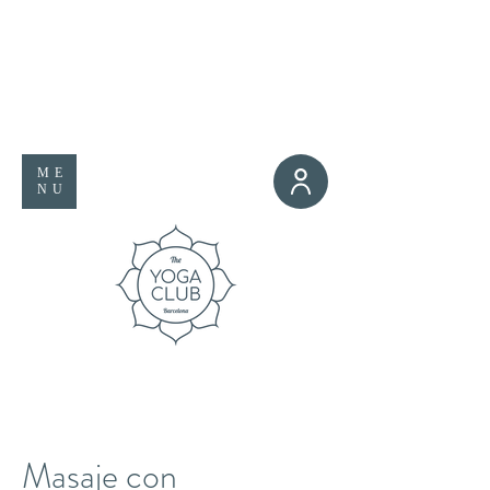
ME
NU
Masaje con