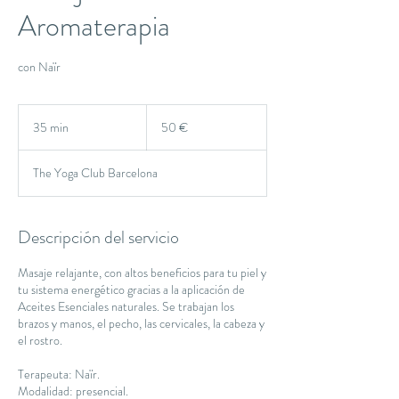
Aromaterapia
con Naïr
50
euros
35 min
3
50 €
5
The Yoga Club Barcelona
m
i
n
Descripción del servicio
Masaje relajante, con altos beneficios para tu piel y
tu sistema energético gracias a la aplicación de
Aceites Esenciales naturales. Se trabajan los
brazos y manos, el pecho, las cervicales, la cabeza y
el rostro.
Terapeuta: Naïr.
Modalidad: presencial.