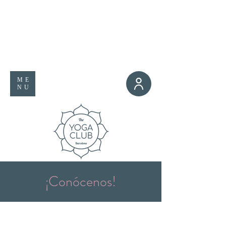
ME
NU
¡Conócenos!