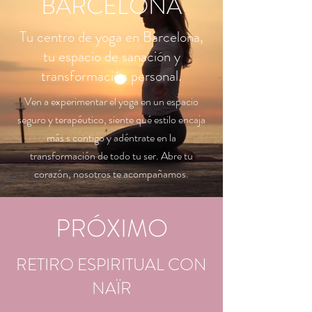
BARCELONA
​Tu centro de yoga en Barcelona,
tu espacio de sanación y
transformación personal.
Ven a experimentar el yoga en un espacio
seguro y terapéutico, siente qué estilo encaja
más s contigo y adéntrate en la
transformación de todo tu ser. Abre tu
corazón, nosotros te acompañamos.
PRÓXIMO
RETIRO ESPIRITUAL CON
NAÏR