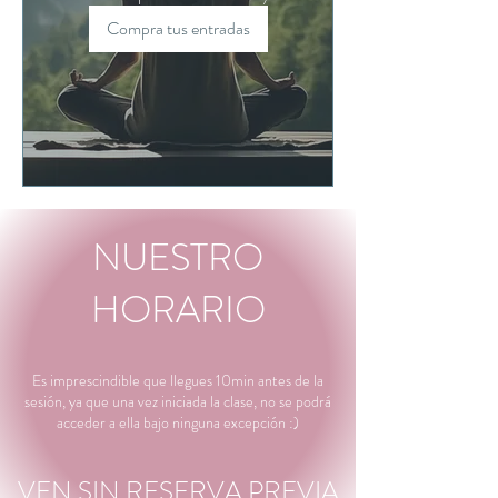
Compra tus entradas
NUESTRO
HORARIO
Es imprescindible que llegues 10min antes de la
sesión, ya que una vez iniciada la clase, no se podrá
acceder a ella bajo ninguna excepción :)
​VEN SIN RESERVA PREVIA