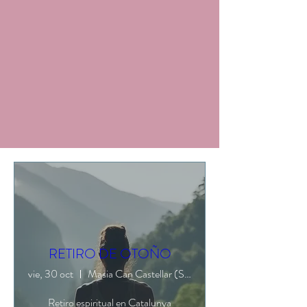
RETIRO DE OTOÑO
vie, 30 oct
Masia Can Castellar (Sant Iscle de Valla
Retiro espiritual en Catalunya