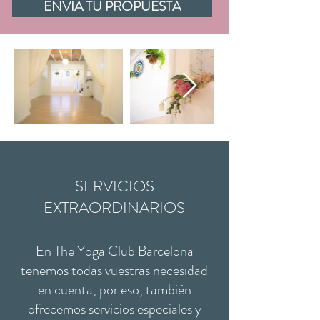
ENVÍA TU PROPUESTA
​SERVICIOS
EXTRAORDINARIOS
En The Yoga Club Barcelona
tenemos todas vuestras necesidad
en cuenta, por eso, también
ofrecemos servicios especiales y