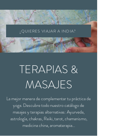
¿QUIERES VIAJAR A INDIA?
​TERAPIAS &
MASAJES
La mejor manera de complementar tu práctica de
yoga. Descubre todo nuestro catálogo de
masajes y terapias alternativas: Ayurveda,
astrología, chakras, Reiki, tarot, chamanismo,
medicina china, aromaterapia...