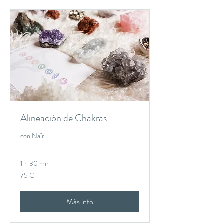
Alineación de Chakras
con Naïr
1 h 30 min
75
75 €
euros
Más info